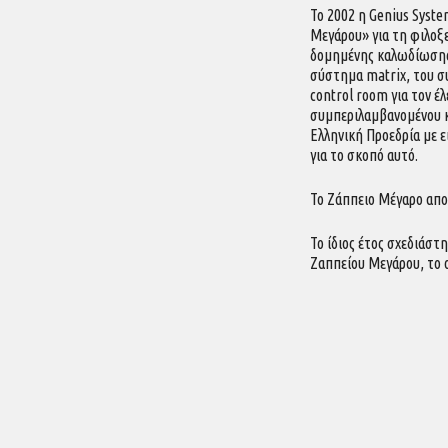
Το 2002 η Genius Syst
Μεγάρου» για τη φιλοξε
δομημένης καλωδίωσης-
σύστημα matrix, του σ
control room για τον έ
συμπεριλαμβανομένου κ
Ελληνική Προεδρία με ε
για το σκοπό αυτό.
Το Ζάππειο Μέγαρο αποτ
Το ίδιος έτος σχεδιάστ
Ζαππείου Μεγάρου, το ο