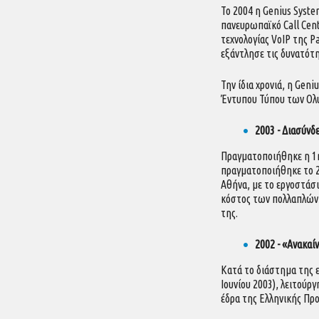
Το 2004 η Genius Syst
πανευρωπαϊκό Call Cent
τεχνολογίας VoIP της P
εξάντλησε τις δυνατότ
Την ίδια χρονιά, η Gen
Έντυπου Τύπου των Ολυ
2003 - Διασύνδ
Πραγματοποιήθηκε η 1η
πραγματοποιήθηκε το 20
Αθήνα, με το εργοστάσ
κόστος των πολλαπλών 
της.
2002 - «Ανακα
Κατά το διάστημα της 
Ιουνίου 2003), λειτούρ
έδρα της Ελληνικής Προ