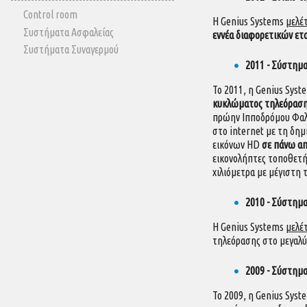
Control room
Η Genius Systems
μελέ
Συστήματα Ασφαλείας
εννέα διαφορετικών ετ
Συστήματα Συναγερμού
2011 - Σύστημ
Το 2011, η Genius Sys
κυκλώματος τηλεόραση
πρώην Ιπποδρόμου Φαλή
στο internet με τη δη
εικόνων HD
σε πάνω απ
εικονολήπτες τοποθετή
χιλιόμετρα με μέγιστη 
2010 - Σύστημ
Η Genius Systems
μελέ
τηλεόρασης στο μεγαλύ
2009 - Σύστημα
Το 2009, η Genius Sys