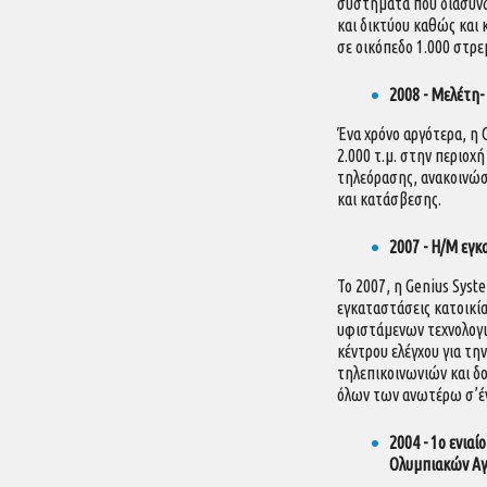
συστήματα που διασυνδ
και δικτύου καθώς και
σε οικόπεδο 1.000 στρ
2008 - Μελέτη
Ένα χρόνο αργότερα, η
2.000 τ.μ. στην περιο
τηλεόρασης, ανακοινώσ
και κατάσβεσης.
2007 - Η/Μ εγκ
Το 2007, η Genius Sys
εγκαταστάσεις κατοικί
υφιστάμενων τεχνολογιώ
κέντρου ελέγχου για τ
τηλεπικοινωνιών και δ
όλων των ανωτέρω σ’έν
2004 - 1ο ενια
Ολυμπιακών Α